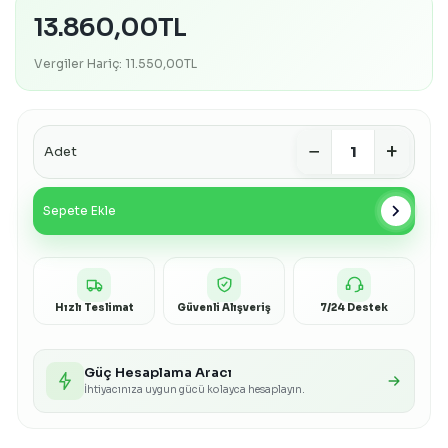
13.860,00TL
Vergiler Hariç: 11.550,00TL
−
+
Adet
chevron_right
Sepete Ekle
Hızlı Teslimat
Güvenli Alışveriş
7/24 Destek
Güç Hesaplama Aracı
İhtiyacınıza uygun gücü kolayca hesaplayın.