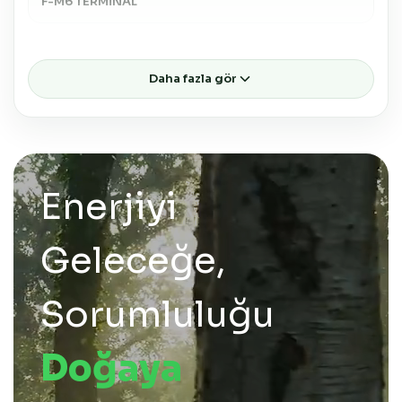
F-M6 TERMİNAL
Boyutlar
Daha fazla gör
Boyutlar ( GxDxY )
262 X 172 X 223
Enerjiyi
Geleceğe,
Sorumluluğu
Doğaya