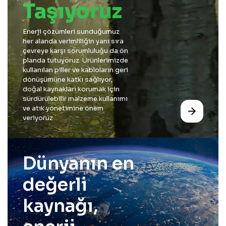
Taşıyoruz
Enerji çözümleri sunduğumuz
her alanda verimliliğin yanı sıra
çevreye karşı sorumluluğu da ön
planda tutuyoruz. Ürünlerimizde
kullanılan piller ve kabloların geri
dönüşümüne katkı sağlıyor,
doğal kaynakları korumak için
sürdürülebilir malzeme kullanımı
ve atık yönetimine önem
veriyoruz
Dünyanın en
değerli
kaynağı,