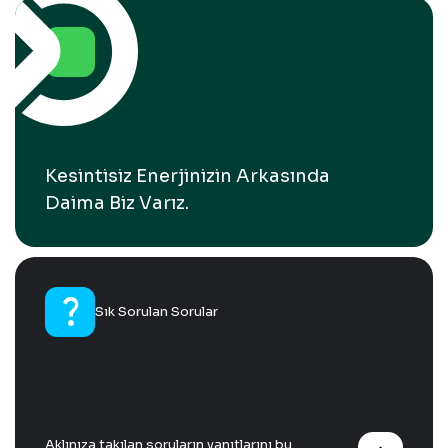
Kesintisiz Enerjinizin Arkasında
Daima Biz Varız.
question_mark
Sık Sorulan Sorular
Aklınıza takılan soruların yanıtlarını bu