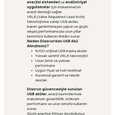
enerjisi sistemleri
ve
endüstriyel
uygulamalar
için mükemmel bir
enerji desteği sağlar.
VRLA (Valve Regulated Lead Acid)
teknolojisine sahip USB aküler,
bakım gerektirmeyen yapısı ve güçlü
deşarj performansıyla uzun yıllar
kesintisiz kullanım imkânı sunar.
Neden Diasrun’dan USB Akü
Almalısınız?
%100 orijinal USB marka aküler
Yüksek verimli VRLA teknolojisi
Uzun ömür ve yüksek
performans
Uygun fiyat ve hızlı teslimat
Kurumsal garanti ve teknik
destek
Diasrun güvencesiyle sunulan
USB aküler
, enerji kesintilerinde
maksimum güvenilirlik, istikrarlı
performans ve uzun ömürlü kullanım
sunar.
Güçlü enerjiye ihtiyaç duyduğunuz