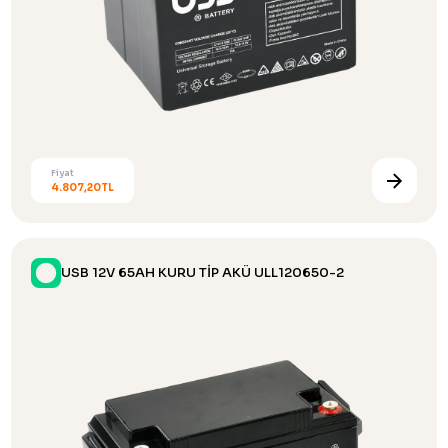
Fiyat
4.807,20TL
USB 12V 65AH KURU TİP AKÜ ULL120650-2