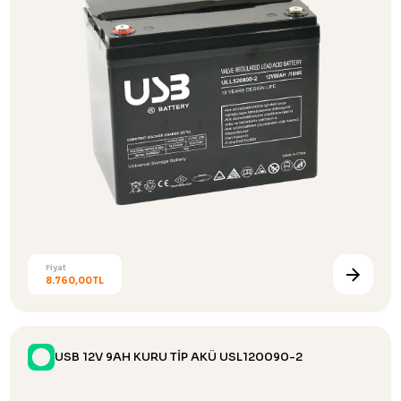
Fiyat
8.760,00TL
USB 12V 9AH KURU TİP AKÜ USL120090-2