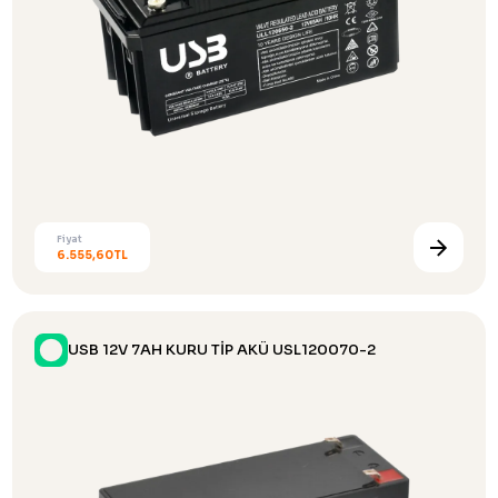
Fiyat
6.555,60TL
USB 12V 7AH KURU TİP AKÜ USL120070-2