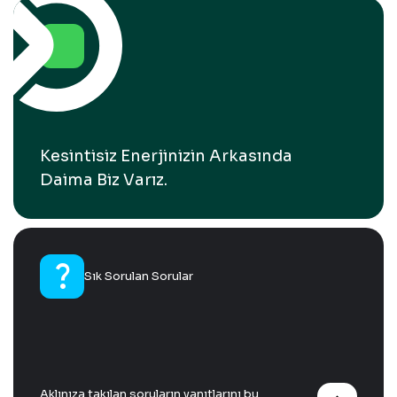
Kesintisiz Enerjinizin Arkasında
Daima Biz Varız.
question_mark
Sık Sorulan Sorular
Aklınıza takılan soruların yanıtlarını bu