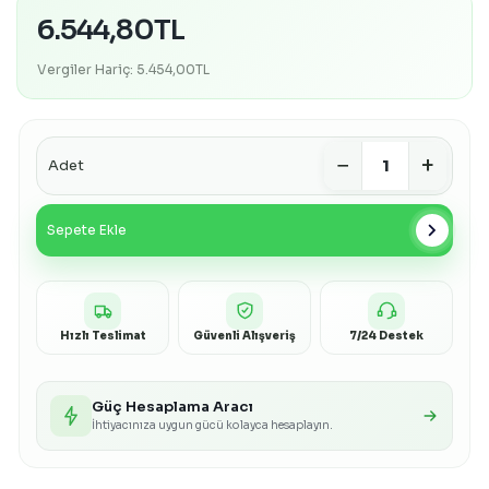
6.544,80TL
Vergiler Hariç: 5.454,00TL
−
+
Adet
chevron_right
Sepete Ekle
Hızlı Teslimat
Güvenli Alışveriş
7/24 Destek
Güç Hesaplama Aracı
İhtiyacınıza uygun gücü kolayca hesaplayın.