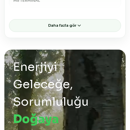
M5 TERMİNAL
Boyutlar
Daha fazla gör
Boyutlar ( GxDxY )
166 X 175 X 125
Enerjiyi
Geleceğe,
Sorumluluğu
Doğaya