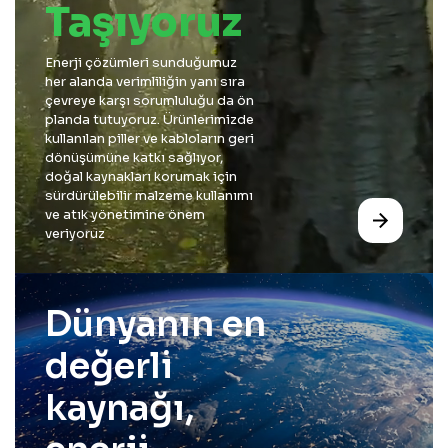
Taşıyoruz
Enerji çözümleri sunduğumuz
her alanda verimliliğin yanı sıra
çevreye karşı sorumluluğu da ön
planda tutuyoruz. Ürünlerimizde
kullanılan piller ve kabloların geri
dönüşümüne katkı sağlıyor,
doğal kaynakları korumak için
sürdürülebilir malzeme kullanımı
ve atık yönetimine önem
veriyoruz
Dünyanın en
değerli
kaynağı,